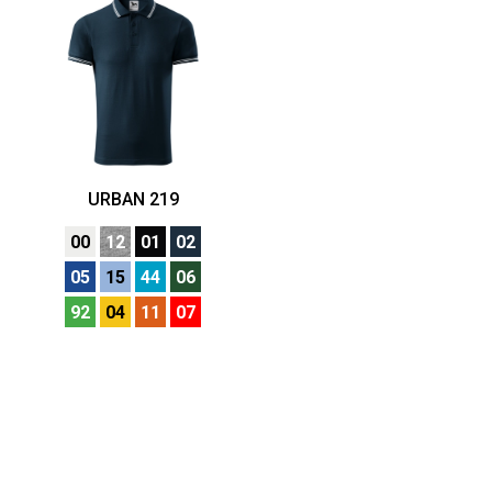
URBAN 219
00
12
01
02
05
15
44
06
92
04
11
07