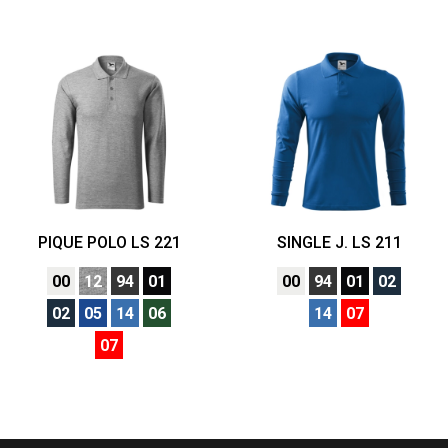
PIQUE POLO LS 221
SINGLE J. LS 211
00
12
94
01
00
94
01
02
02
05
14
06
14
07
07