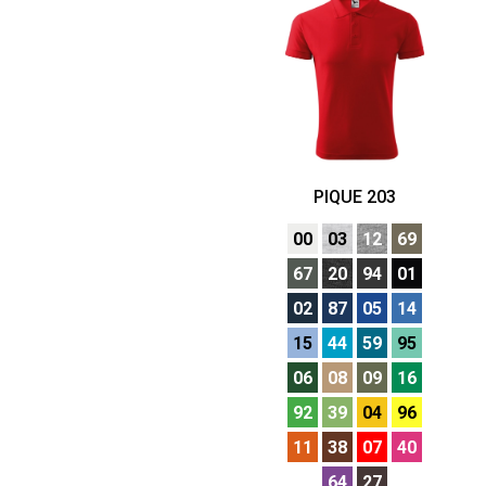
PIQUE 203
00
03
12
69
67
20
94
01
02
87
05
14
15
44
59
95
06
08
09
16
92
39
04
96
11
38
07
40
64
27