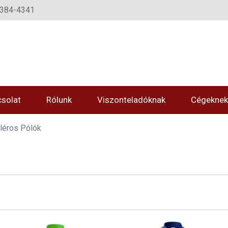
-384-4341
solat
Rólunk
Viszonteladóknak
Cégeknek
lléros Pólók