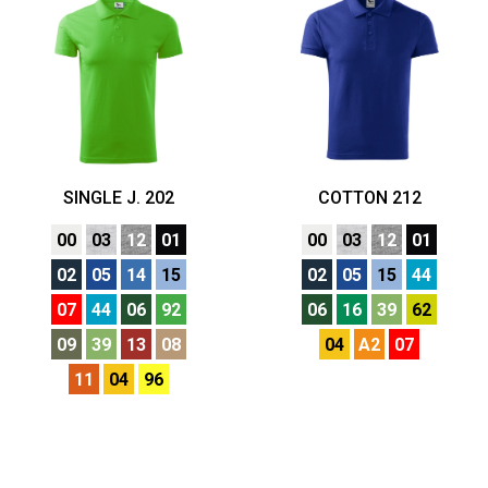
SINGLE J. 202
COTTON 212
00
03
12
01
00
03
12
01
02
05
14
15
02
05
15
44
07
44
06
92
06
16
39
62
09
39
13
08
04
A2
07
11
04
96