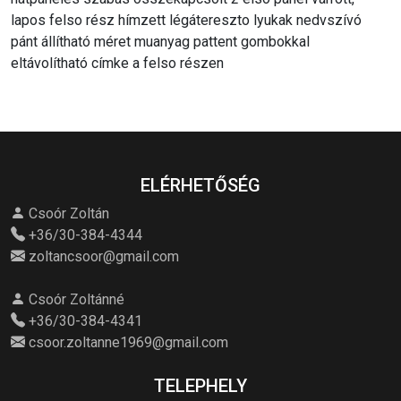
lapos felso rész hímzett légátereszto lyukak nedvszívó
pánt állítható méret muanyag pattent gombokkal
eltávolítható címke a felso részen
ELÉRHETŐSÉG
Csoór Zoltán
+36/30-384-4344
zoltancsoor@gmail.com
Csoór Zoltánné
+36/30-384-4341
csoor.zoltanne1969@gmail.com
TELEPHELY