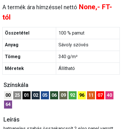
None,- FT-
A termék ára hímzéssel nettó
tól
Összetétel
100 % pamut
Anyag
Sávoly szövés
Tömeg
340 g/m²
Méretek
Állítható
Színskála
00
25
01
02
05
06
09
92
96
11
07
40
64
Leírás
hatpaneles szabás összekapcsolt 2 elso panel varrott,