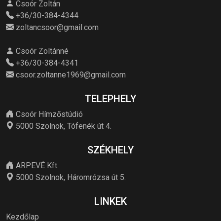
Csoór Zoltán
+36/30-384-4344
zoltancsoor@gmail.com
Csoór Zoltánné
+36/30-384-4341
csoor.zoltanne1969@gmail.com
TELEPHELY
Csoór Hímzőstúdió
5000 Szolnok, Tófenék út 4.
SZÉKHELY
ARPEVÉ Kft.
5000 Szolnok, Háromrózsa út 5.
LINKEK
Kezdőlap