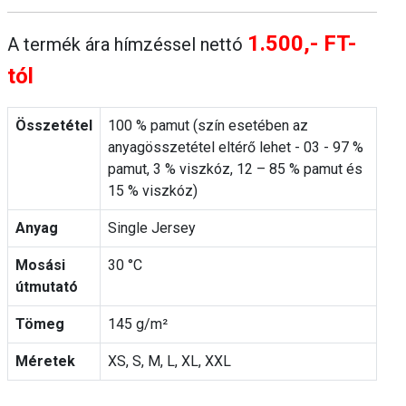
1.500,- FT-
A termék ára hímzéssel nettó
tól
Összetétel
100 % pamut (szín esetében az
anyagösszetétel eltérő lehet - 03 - 97 %
pamut, 3 % viszkóz, 12 – 85 % pamut és
15 % viszkóz)
Anyag
Single Jersey
Mosási
30 °C
útmutató
Tömeg
145 g/m²
Méretek
XS, S, M, L, XL, XXL