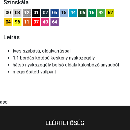
Színskála
00
03
12
01
02
05
15
44
06
16
92
62
04
96
11
07
40
64
Leírás
íves szabású, oldalvarrással
1:1 bordás kötésű keskeny nyakszegély
hátsó nyakszegély belső oldala különböző anyagból
megerősített vállpánt
asd
ELÉRHETŐSÉG